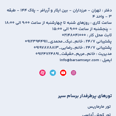
دفتر :
تهران - مرزداران - بین ایثار و آریافر - پلاک 144 - طبقه
3 - واحد 4
ساعت کاری :
روزهای شنبه تا چهارشنبه از ساعت 9:00 الی 18:00
- پنجشنبه از ساعت 9:00 الی 15:00
ثابت محل کار :
02148041000
پشتیبانی 24/7 :
09123944911_خانم_نیک_محمدی
پشتیبانی 24/7 :
09197878813_خانم_رضایی
مدیریت :
09124724891_خانم_مریم_حقیقت
ایمیل :
info@barsamseyr.com
تورهای پرطرفدار برسام سیر
تور مارماریس
تور کوش آداسی