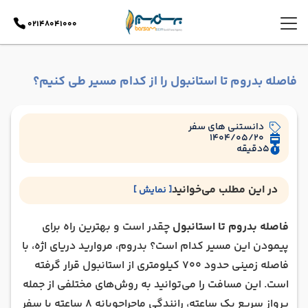
02148041000
فاصله بدروم تا استانبول را از کدام مسیر طی کنیم؟
دانستنی های سفر
1404/05/20
5
دقیقه
در این مطلب می‌خوانید
[ نمایش ]
فاصله دقیق بدروم تا استانبول چند کیلومتر است؟
فاصله بدروم تا استانبول
چقدر است و بهترین راه برای
بهترین راه سفر از بدروم به استانبول کدام است؟
پیمودن این مسیر کدام است؟ بدروم، مروارید دریای اژه، با
سفر با اتوبوس بین شهری ترکیه سیستم حمل‌ونقل
فاصله زمینی حدود 700 کیلومتری از استانبول قرار گرفته
عمومی ترکیه بسیار پیشرفته است و اتوبوس‌های
است. این مسافت را می‌توانید به روش‌های مختلفی از جمله
باکیفیت بین تمام شهرهای بزرگ در تردد هستند. سفر
پرواز سریع یک ساعته، رانندگی ماجراجویانه 8 ساعته یا سفر
با اتوبوس از بدروم به استانبول، گزینه‌ای عالی برای