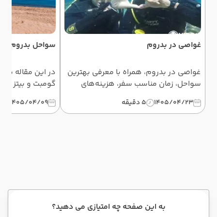
غواصی در بدروم
سواحل بدروم
غواصی در بدروم، همراه با معرفی بهترین
سواحل، زمان مناسب سفر، هزینه‌های
گومبت و بیتز گرفته
تقریبی و نکات ایمنی، برای علاقه‌مندان به
ترکیه) و تورک‌بو
1405/04/23
5 دقیقه
1405/04/09
5 د
کاوش دنیای زیر آب دریای اژه.
بهترین مقصد ساحل
به این صفحه چه امتیازی می دهید؟