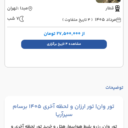
قطار
مبدا :
تهران
7 شب
مرداد 1405
( 4 تاریخ متفاوت )
از ۲۷٬۵۰۰٬۰۰۰ تومان
مشاهده 4 تاریخ برگزاری
توضیحات
تور وان| تور ارزان و لحظه آخری 1405 برسام
سیرآریا
تور وان، رزرو بلیط هواپیما، هتل و خرید تور لحظه آخری و