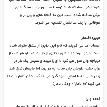
شود (شهر ساخته شده توسط ساردوری)، از سنگ های
برش ساخته شده است. این به قلعه های پایین تر و
فوقانی، با چند ساختمان تقسیم می شود.
جزیره اختمار
افسانه ها می گویند که نام این جزیره از عشق متولد شده
است. مردی بود که عاشق دختری از جزیره شد. او هر شب از
دریاچه وان عبور می کرد تا او را ببیند و سپس یک بار در
برابر خشم طوفان جان سالم به در برد، اما قایقش غرق شد
و در حالی که با امواج سهمگین می جنگید، دختر تامار را صدا
می کرد: 'آخ تامار' (اوه). ، تامار).
قلعه وان
ساخته شده بین قرن های 9 و 7 قبل از میلاد، قلعه وان