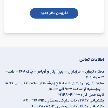
افزودن نظر جدید
اطلاعات تماس
دفتر :
تهران - مرزداران - بین ایثار و آریافر - پلاک 144 - طبقه
3 - واحد 4
ساعت کاری :
روزهای شنبه تا چهارشنبه از ساعت 9:00 الی 18:00
- پنجشنبه از ساعت 9:00 الی 15:00
ثابت محل کار :
02148041000
پشتیبانی 24/7 :
09123944911_خانم_نیک_محمدی
پشتیبانی 24/7 :
09197878813_خانم_رضایی