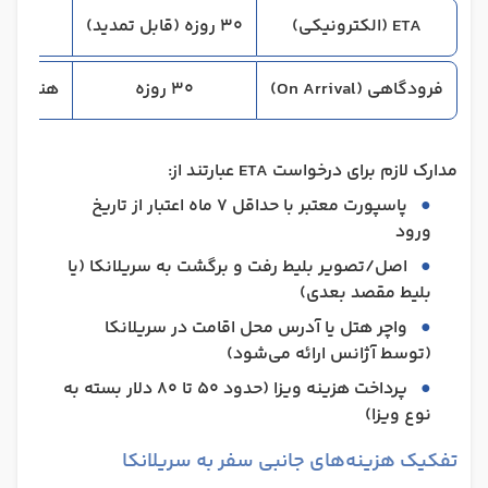
ETA (الکترونیکی)
30 روزه (قابل تمدید)
آنل
فرودگاهی (On Arrival)
30 روزه
هنگام ور
مدارک لازم برای درخواست ETA عبارتند از:
پاسپورت معتبر با حداقل 7 ماه اعتبار از تاریخ
ورود
اصل/تصویر بلیط رفت و برگشت به سریلانکا (یا
بلیط مقصد بعدی)
واچر هتل یا آدرس محل اقامت در سریلانکا
(توسط آژانس ارائه می‌شود)
پرداخت هزینه ویزا (حدود 50 تا 80 دلار بسته به
نوع ویزا)
تفکیک هزینه‌های جانبی سفر به سریلانکا