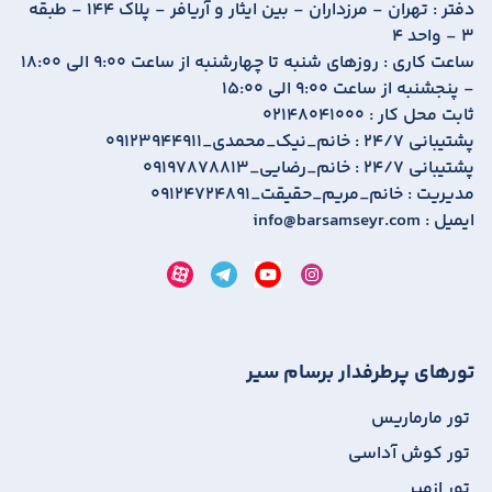
دفتر :
تهران - مرزداران - بین ایثار و آریافر - پلاک 144 - طبقه
3 - واحد 4
ساعت کاری :
روزهای شنبه تا چهارشنبه از ساعت 9:00 الی 18:00
- پنجشنبه از ساعت 9:00 الی 15:00
ثابت محل کار :
02148041000
پشتیبانی 24/7 :
09123944911_خانم_نیک_محمدی
پشتیبانی 24/7 :
09197878813_خانم_رضایی
مدیریت :
09124724891_خانم_مریم_حقیقت
ایمیل :
info@barsamseyr.com
تورهای پرطرفدار برسام سیر
تور مارماریس
تور کوش آداسی
تور ازمیر