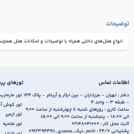
توضیحات
انواع هتل‌های داخلی همراه با توضیحات و امکانات هتل همچ
اطلاعات تماس
تورهای پرط
دفتر :
تهران - مرزداران - بین ایثار و آریافر - پلاک 144
تور مارمار
- طبقه 3 - واحد 4
تور کوش آ
ساعت کاری :
روزهای شنبه تا چهارشنبه از ساعت 9:00
تور ازمیر
الی 18:00 - پنجشنبه از ساعت 9:00 الی 15:00
ثابت محل کار :
02148041000
تور فتحیه
پشتیبانی 24/7 :
09123944911_خانم_نیک_محمدی
تور تایلند