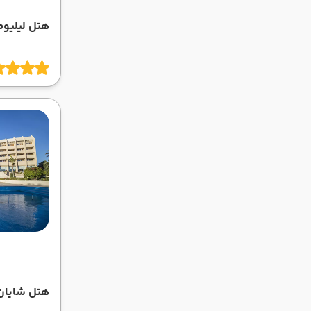
هتل لیلیو
هتل شایان