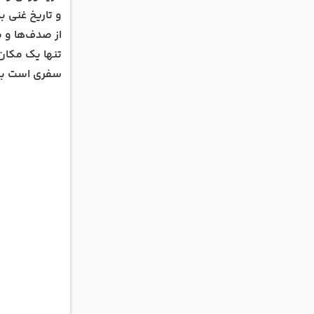
و تاریخ غنی بد
از صدف‌ها و م
تنها یک مکان 
سفری است به 