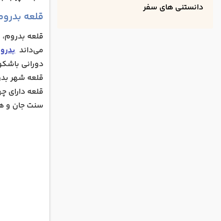
آسیاب های ب
دانستنی های سفر
قلعه بدروم
میلتا مارین
قلعه بدروم، ک
تاکستان کا
می‌داند
بدرو
مجموعه مل
دورانی باشکوه
ویرانه ‌های
قلعه شهر بدرو
دروازه مین
قلعه دارای چه
روستای زوم
سنت جان و هم
بازار بزرگ 
بازدید از 