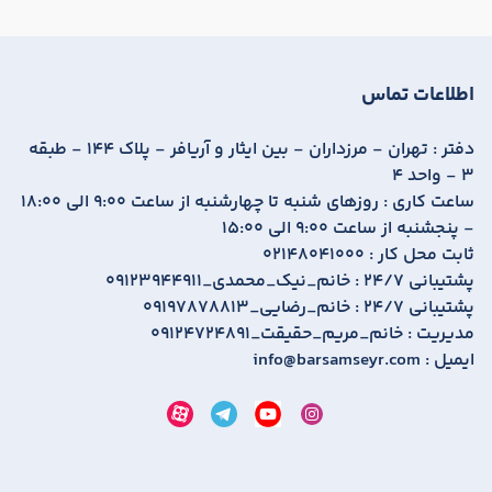
اطلاعات تماس
دفتر :
تهران - مرزداران - بین ایثار و آریافر - پلاک 144 - طبقه
3 - واحد 4
ساعت کاری :
روزهای شنبه تا چهارشنبه از ساعت 9:00 الی 18:00
- پنجشنبه از ساعت 9:00 الی 15:00
ثابت محل کار :
02148041000
پشتیبانی 24/7 :
09123944911_خانم_نیک_محمدی
پشتیبانی 24/7 :
09197878813_خانم_رضایی
مدیریت :
09124724891_خانم_مریم_حقیقت
ایمیل :
info@barsamseyr.com