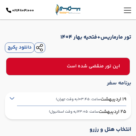
02148041000
تور مارماریس+فتحیه بهار 1404
دانلود پکیج
این تور منقضی شده است
برنامه سفر
19 اردیبهشت
ساعت: 03:45
(به وقت تهران)
25 اردیبهشت
ساعت: 23:05
(به وقت استانبول)
تهران ,
فرودگاه بین‌المللی امام خمینی IKA
شروع سفر
انتخاب هتل و رزرو