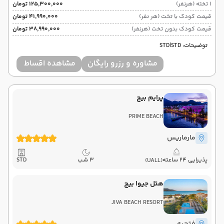
1 تخته (هرنفر)
۱۲۵٬۳۰۰٬۰۰۰ تومان
استانبول ,
فرودگاه بین‌المللی صبیحه گوکچن SAW
پایان سفر
قیمت کودک با تخت (هر نفر)
۴۱٬۹۹۰٬۰۰۰ تومان
تهران ,
فرودگاه بین‌المللی امام خمینی IKA
قیمت کودک بدون تخت (هرنفر)
۳۸٬۹۹۰٬۰۰۰ تومان
هوایی
Economy
پگاسوس
نوع سفر :
توضیحات: STD|STD
03:00
23:05
ساعت حرکت :
مدت سفر :
مشاوره و رزرو رایگان
مشاهده اقساط
پرایم بیچ
PRIME BEACH
مارماریس
پذیرایی 24 ساعته
3 شب
STD
(UALL)
هتل جیوا بیچ
JIVA BEACH RESORT