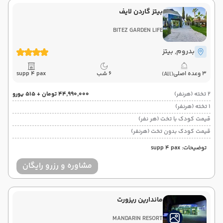
بیتز گاردن لایف
BITEZ GARDEN LIFE
بدروم
, بیتز
3 وعده اصلی
6 شب
supp 4 pax
(All)
2 تخته (هرنفر)
۴۴٬۹۹۰٬۰۰۰ تومان + ۵۱۵ یورو
1 تخته (هرنفر)
قیمت کودک با تخت (هر نفر)
قیمت کودک بدون تخت (هرنفر)
توضیحات: supp 4 pax
مشاوره و رزرو رایگان
ماندارین ریزورت
MANDARIN RESORT