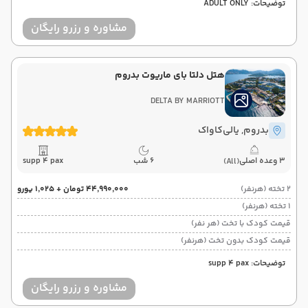
توضیحات: ADULT ONLY
مشاوره و رزرو رایگان
هتل دلتا بای ماریوت بدروم
DELTA BY MARRIOTT
بدروم
, یالی‌کاواک
3 وعده اصلی
6 شب
supp 4 pax
(All)
2 تخته (هرنفر)
۴۴٬۹۹۰٬۰۰۰ تومان + ۱٬۰۲۵ یورو
1 تخته (هرنفر)
قیمت کودک با تخت (هر نفر)
قیمت کودک بدون تخت (هرنفر)
توضیحات: supp 4 pax
مشاوره و رزرو رایگان