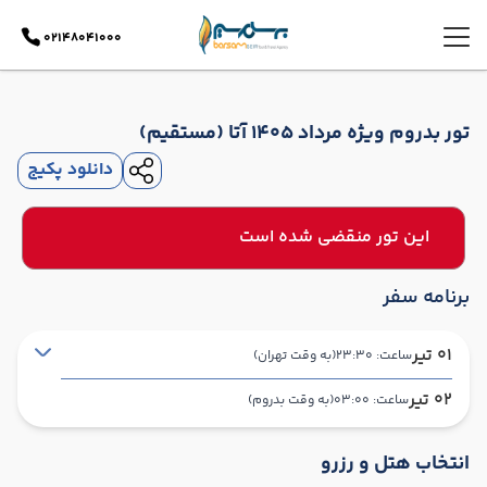
02148041000
تور بدروم ویژه مرداد 1405 آتا (مستقیم)
دانلود پکیج
این تور منقضی شده است
برنامه سفر
01 تیر
ساعت: 23:30
(به وقت تهران)
02 تیر
ساعت: 03:00
(به وقت بدروم)
تهران ,
فرودگاه بین‌المللی امام خمینی IKA
شروع سفر
انتخاب هتل و رزرو