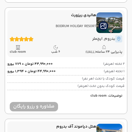
هالیدی ریزورت
BODRUM HOLIDAY RESORT
بدروم
, ایچملر
پذیرایی 24 ساعته
6 شب
club room
(UALL)
2 تخته (هرنفر)
۴۴٬۹۹۰٬۰۰۰ تومان + ۷۷۹ یورو
1 تخته (هرنفر)
۴۴٬۹۹۰٬۰۰۰ تومان + ۱٬۳۹۴ یورو
قیمت کودک با تخت (هر نفر)
قیمت کودک بدون تخت (هرنفر)
توضیحات: club room
مشاوره و رزرو رایگان
هتل دیاموند آف بدروم