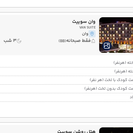
وان سوییت
VAN SUITE
وان
فقط صبحانه
3 شب
(BB)
ت کودک با تخت (هر نفر)
ت کودک بدون تخت (هرنفر)
د
هتل روشن سوییت