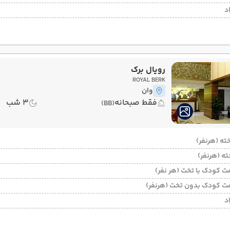
د
رویال برک
ROYAL BERK
وان
فقط صبحانه
3 شب
(BB)
ت کودک با تخت (هر نفر)
ت کودک بدون تخت (هرنفر)
د