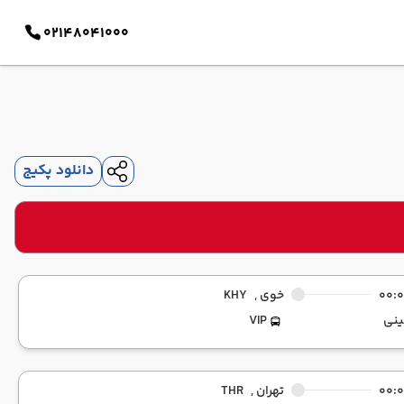
02148041000
دانلود پکیج
00:
خوی ,
KHY
ینی
VIP
00:
تهران ,
THR