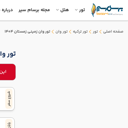
تور
هتل
مجله برسام سیر
درباره م
صفحه اصلی
تور
تور ترکیه
تور وان
تور وان زمینی زمستان 1404
تور وان
این
شروع سفر