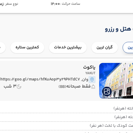
12:00
زم
ساعت حرکت :
نوع سفر :
هتل و رزرو
رین
گران ترین
بیشترین خدمات
کمترین ستاره
ب
یاکوت
YAKUT
وان
, https://goo.gl/maps/hfKuAop3y29PHTdC7
فقط صبحانه
3 شب
(BB)
ت کودک با تخت (هر نفر)