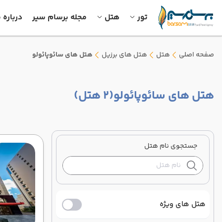
تور
هتل
مجله برسام سیر
درباره م
صفحه اصلی
هتل
هتل های برزیل
هتل های سائوپائولو
هتل های سائوپائولو
(2 هتل)
جستجوی نام هتل
هتل های ویژه