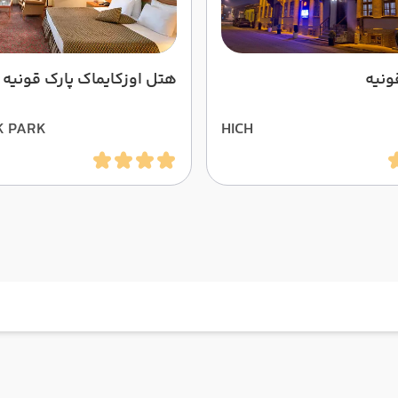
ونیه
هتل اوزکایماک پارک قونیه
K PARK
HICH