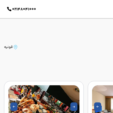
02148041000
قونیه