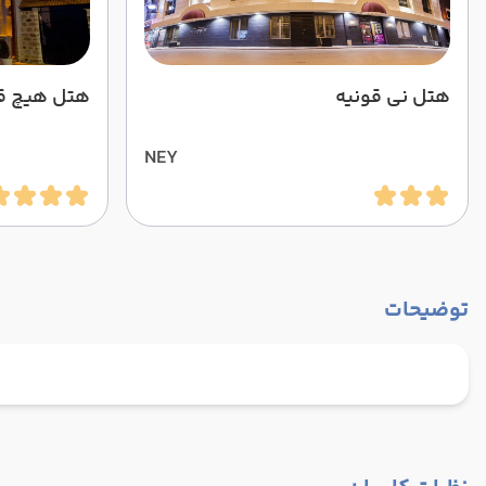
هتل نی قونیه
هتل هیچ ق
NEY
توضیحات