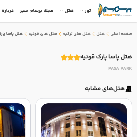
تور
هتل
مجله برسام سیر
درباره م
صفحه اصلی
هتل
هتل های ترکیه
هتل های قونیه
هتل پاسا پار
هتل پاسا پارک قونیه
PASA PARK
هتل‌های مشابه