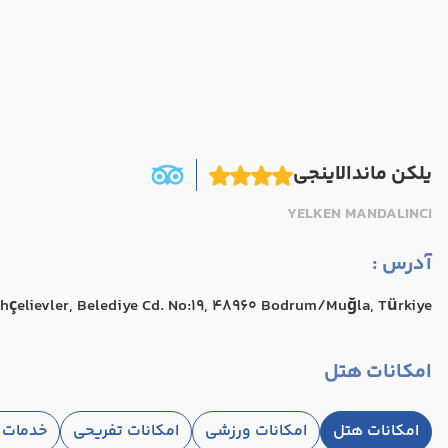
یلکن ماندالاینجی
YELKEN MANDALINCI
آدرس :
hçelievler, Belediye Cd. No:19, 48960 Bodrum/Muğla, Türkiye
امکانات هتل
امکانات هتل
امکانات ورزشی
امکانات تفریحی
خدمات ا