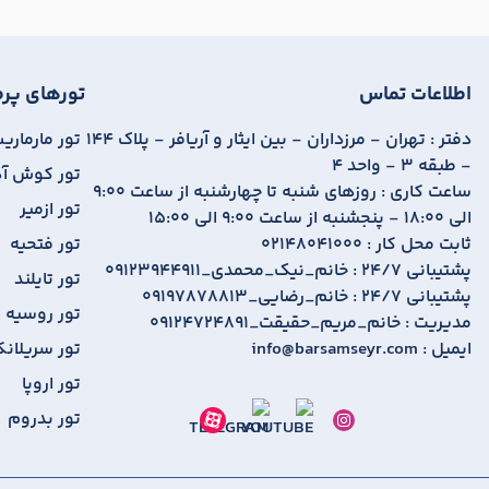
اطلاعات تماس
تورهای پرط
دفتر :
تهران - مرزداران - بین ایثار و آریافر - پلاک 144
تور مارمار
- طبقه 3 - واحد 4
تور کوش آ
ساعت کاری :
روزهای شنبه تا چهارشنبه از ساعت 9:00
تور ازمیر
الی 18:00 - پنجشنبه از ساعت 9:00 الی 15:00
ثابت محل کار :
02148041000
تور فتحیه
پشتیبانی 24/7 :
09123944911_خانم_نیک_محمدی
تور تایلند
پشتیبانی 24/7 :
09197878813_خانم_رضایی
تور روسیه
مدیریت :
09124724891_خانم_مریم_حقیقت
ایمیل :
info@barsamseyr.com
تور سریلانک
تور اروپا
تور بدروم