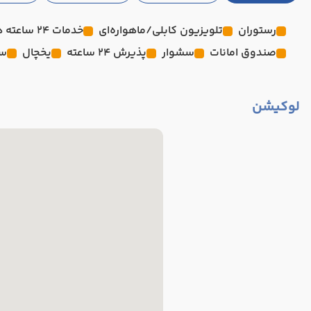
رستوران
تلویزیون کابلی/ماهواره‌ای
خدمات 24 ساعته در اتاق
صندوق امانات
سشوار
پذیرش 24 ساعته
یخچال
سر
لوکیشن