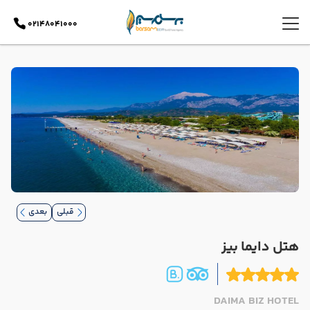
02148041000
قبلی
بعدی
هتل دایما بیز
DAIMA BIZ HOTEL