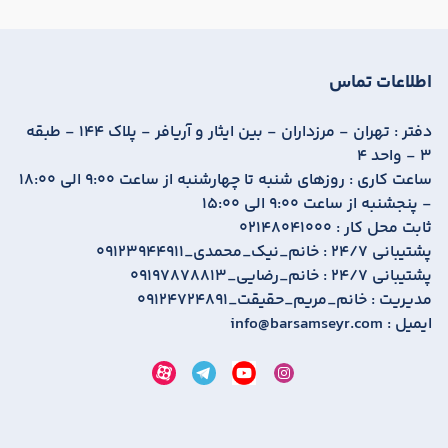
اطلاعات تماس
دفتر :
تهران - مرزداران - بین ایثار و آریافر - پلاک 144 - طبقه
3 - واحد 4
ساعت کاری :
روزهای شنبه تا چهارشنبه از ساعت 9:00 الی 18:00
- پنجشنبه از ساعت 9:00 الی 15:00
ثابت محل کار :
02148041000
پشتیبانی 24/7 :
09123944911_خانم_نیک_محمدی
پشتیبانی 24/7 :
09197878813_خانم_رضایی
مدیریت :
09124724891_خانم_مریم_حقیقت
ایمیل :
info@barsamseyr.com