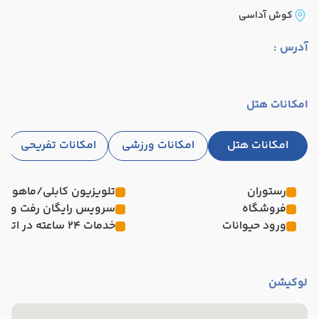
کوش آداسی
آدرس :
امکانات هتل
امکانات هتل
امکانات ورزشی
امکانات تفریحی
رستوران
تلویزیون کابلی/ماهواره‌
فروشگاه
سرویس رایگان رفت و آم
ورود حیوانات
خدمات 24 ساعته در اتاق
لوکیشن