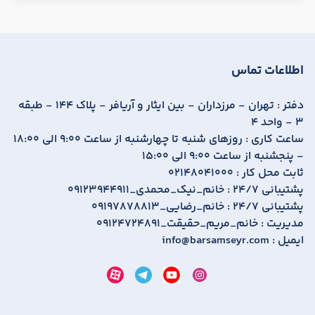
اطلاعات تماس
دفتر :
تهران - مرزداران - بین ایثار و آریافر - پلاک 144 - طبقه
3 - واحد 4
ساعت کاری :
روزهای شنبه تا چهارشنبه از ساعت 9:00 الی 18:00
- پنجشنبه از ساعت 9:00 الی 15:00
ثابت محل کار :
02148041000
پشتیبانی 24/7 :
09123944911_خانم_نیک_محمدی
پشتیبانی 24/7 :
09197878813_خانم_رضایی
مدیریت :
09124724891_خانم_مریم_حقیقت
ایمیل :
info@barsamseyr.com