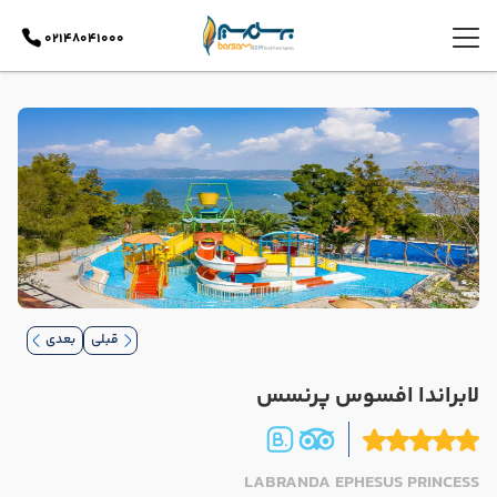
02148041000
قبلی
بعدی
لابراندا افسوس پرنسس
LABRANDA EPHESUS PRINCESS