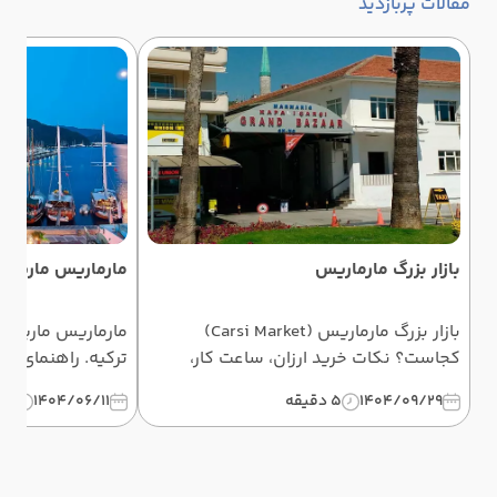
مقالات پربازدید
بازار بزرگ مارماریس
مارماریس مارینا
بازار بزرگ مارماریس (Carsi Market)
مارماریس مارینا ب
کجاست؟ نکات خرید ارزان، ساعت کار،
ترکیه. راهنمای جا
سوغات و چانه‌زنی در بازار سنتی مارماریس
هزینه‌ها، رستوران
1404/09/29
5 دقیقه
1404/06/11
5 دقیقه
را اینجا بخوانید.
تفریحی + نقشه 