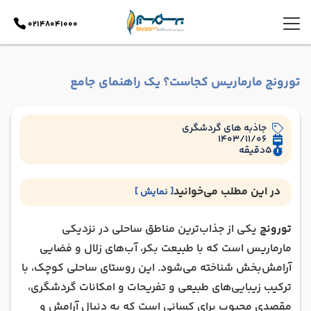
02148041000
تورونچ مارماریس کجاست؟ یک راهنمای جامع
جاذبه های گردشگری
1403/11/06
5
دقیقه
در این مطلب می‌خوانید
[ نمایش ]
چرا تورونچ برای سفر ایده‌آل است؟
تورونچ
یکی از جذاب‌ترین مناطق ساحلی در نزدیکی
روستای تورونچ کجاست؟
مارماریس است که با طبیعت بکر، آب‌های زلال و فضایی
جاذبه ها و تفریحات گردشگری تورونچ
آرامش‌بخش شناخته می‌شود. این روستای ساحلی کوچک، با
بهترین زمان سفر به تورونچ
ترکیب زیبایی‌های طبیعی و تفریحات و امکانات گردشگری،
چگونه به تورونچ برویم؟
مقصدی محبوب برای کسانی است که به دنبال آرامش و