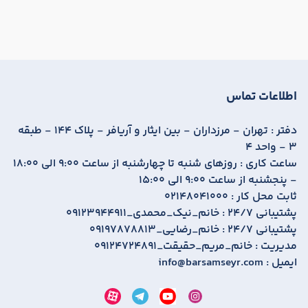
اطلاعات تماس
دفتر :
تهران - مرزداران - بین ایثار و آریافر - پلاک 144 - طبقه
3 - واحد 4
ساعت کاری :
روزهای شنبه تا چهارشنبه از ساعت 9:00 الی 18:00
- پنجشنبه از ساعت 9:00 الی 15:00
ثابت محل کار :
02148041000
پشتیبانی 24/7 :
09123944911_خانم_نیک_محمدی
پشتیبانی 24/7 :
09197878813_خانم_رضایی
مدیریت :
09124724891_خانم_مریم_حقیقت
ایمیل :
info@barsamseyr.com