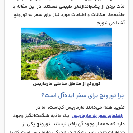
هتل‌ها و اقامتگاه‌‎های تورونچ
لذت بردن از چشم‌اندازهای طبیعی هستند. در این مقاله با
جاذبه‌ها، امکانات و اطلاعات مورد نیاز برای سفر به تورونچ
رستوران‌های محبوب تورونچ
آشنا می‌شویم.
هزینه سفر به تورونچ مارماریس
تورونچ؛ بهشتی کوچک در نزدیکی مارماریس
تورونچ از مناطق ساحلی مارماریس
چرا تورونچ برای سفر ایده‌آل است؟
تقریبا همه می‌دانند مارماریس کجاست، اما در
راهنمای سفر به مارماریس
یک جاذبه شگفت‌انگیز وجود
دارد که همه از وجود آن باخبر نیستند. تورونچ یکی از
جواهرات جنوب غربی ترکیه در نزدیکی مارماریس است که با