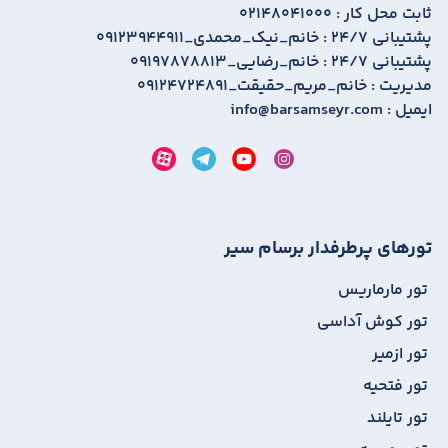
ثابت محل کار :
02148041000
پشتیبانی 24/7 :
09123944911_خانم_نیک_محمدی
پشتیبانی 24/7 :
09197878813_خانم_رضایی
مدیریت :
09124724891_خانم_مریم_حقیقت
ایمیل :
info@barsamseyr.com
تورهای پرطرفدار برسام سیر
تور مارماریس
تور کوش آداسی
تور ازمیر
تور فتحیه
تور تایلند