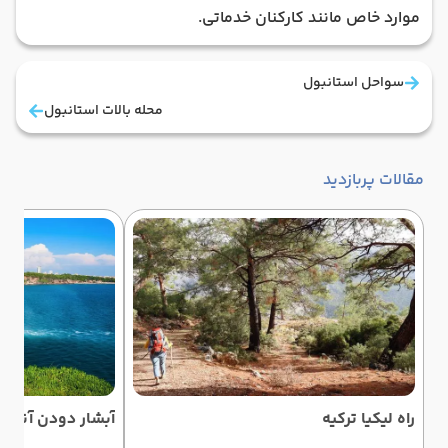
موارد خاص مانند کارکنان خدماتی.
سواحل استانبول
محله بالات استانبول
مقالات پربازدید
راه لیکیا ترکیه
آبشار دودن آنتالیا