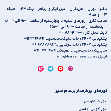
دفتر :
تهران - مرزداران - بین ایثار و آریافر - پلاک 144 - طبقه
3 - واحد 4
ساعت کاری :
روزهای شنبه تا چهارشنبه از ساعت 9:00 الی 18:00
- پنجشنبه از ساعت 9:00 الی 15:00
ثابت محل کار :
02148041000
پشتیبانی 24/7 :
09123944911_خانم_نیک_محمدی
پشتیبانی 24/7 :
09197878813_خانم_رضایی
مدیریت :
09124724891_خانم_مریم_حقیقت
ایمیل :
info@barsamseyr.com
تورهای پرطرفدار برسام سیر
تور مارماریس
تور کوش آداسی