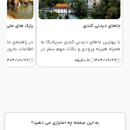
جاهای دیدنی کندی
پارک های ملی سری
با بهترین جاهای دیدنی کندی سریلانکا به
در راهنمای جامع 
همراه هزینه ورودی و نکات مهم سفر در
اطلاعات به‌روز ساف
این مطلب آشنا خواهید شد.
مینریا را با قیمت
1404/09/29
5 دقیقه
1404/08/27
5 د
نکات بازدید به د
به این صفحه چه امتیازی می دهید؟