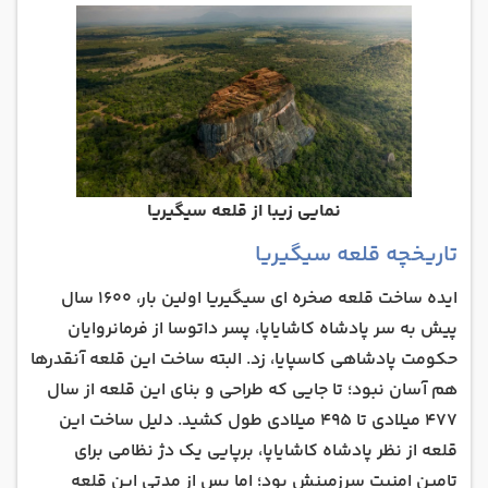
نمایی زیبا از قلعه سیگیریا
تاریخچه قلعه سیگیریا
ایده ساخت قلعه صخره ای سیگیریا اولین بار، 1600 سال
پیش به سر پادشاه کاشایاپا، پسر داتوسا از فرمانروایان
حکومت پادشاهی کاسپایا، زد. البته ساخت این قلعه آنقدرها
هم آسان نبود؛ تا جایی که طراحی و بنای این قلعه از سال
477 میلادی تا 495 میلادی طول کشید. دلیل ساخت این
قلعه از نظر پادشاه کاشایاپا، برپایی یک دژ نظامی برای
تامین امنیت سرزمینش بود؛ اما پس از مدتی این قلعه