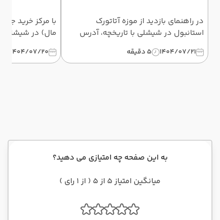
در راهنمای بازدید از موزه آتاتورک
با مرکز خرید جواه
استانبول در شیشلی با تاریخچه، آدرس
مال) در شیشلی آش
دقیق، ساعت کاری، هزینه ورودی و اشیای
کامل برندها، رست
1404/07/21
5 دقیقه
1404/07/20
5 دق
داخل موزه آشنا شوید.
کاری و بهترین راه
به این صفحه چه امتیازی می دهید؟
میانگین امتیاز 5 از 5 ( از 1 رای )