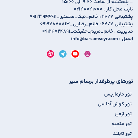
- پنجشنبه از ساعت 9:00 الی 15:00
ثابت محل کار :
02148041000
پشتیبانی 24/7 :
09123944911_خانم_نیک_محمدی
پشتیبانی 24/7 :
09197878813_خانم_رضایی
مدیریت :
09124724891_خانم_مریم_حقیقت
ایمیل :
info@barsamseyr.com
تورهای پرطرفدار برسام سیر
تور مارماریس
تور کوش آداسی
تور ازمیر
تور فتحیه
تور تایلند