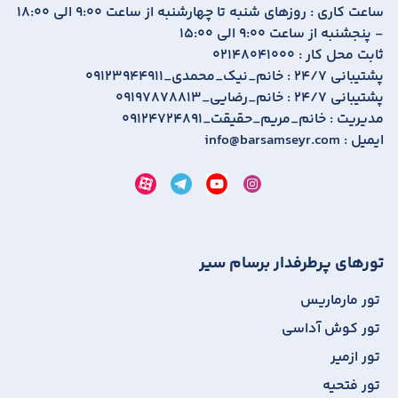
ساعت کاری :
روزهای شنبه تا چهارشنبه از ساعت 9:00 الی 18:00
- پنجشنبه از ساعت 9:00 الی 15:00
ثابت محل کار :
02148041000
پشتیبانی 24/7 :
09123944911_خانم_نیک_محمدی
پشتیبانی 24/7 :
09197878813_خانم_رضایی
مدیریت :
09124724891_خانم_مریم_حقیقت
ایمیل :
info@barsamseyr.com
تورهای پرطرفدار برسام سیر
تور مارماریس
تور کوش آداسی
تور ازمیر
تور فتحیه