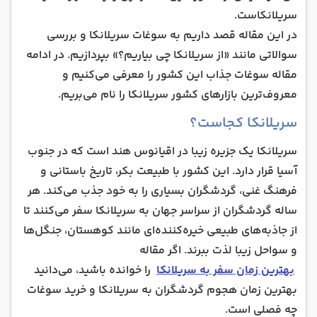
ماسک‌های راکشا
سریلانکاست.
در این مقاله قصد داریم به سوغات سریلانکا و بررسی
ادویه سوغات سریلانکا
سوالاتی مانند «از سریلانکا چی بیاریم؟» بپردازیم. در ادامه
مجسمه فیل بودا
مقاله سوغات جذاب این کشور را معرفی می‌کنیم و
محصولات زیبایی آیورودا
معروف‌ترین بازار‌های کشور سریلانکا را نام می‌بریم.
معروف ترین بازار‌های سریلانکا برای خرید سوغات
سریلانکا کجاست؟
شما کدام سوغات سریلانکا را می‌پسندید؟
سریلانکا یک جزیره زیبا در اقیانوس هند است که در جنوب
آسیا قرار دارد. این کشور با طبیعت بکر، تاریخ باستانی و
فرهنگ غنی، گردشگران بسیاری را به خود جذب می‌کند. هر
ساله گردشگران از سراسر جهان به سریلانکا سفر می‌کنند تا
از جاذبه‌های طبیعی خیره‌کننده‌ای مانند کوهستان، جنگل‌ها
و سواحل زیبا لذت ببرند. اگر مقاله
بهترین زمان سفر به سریلانکا
را خوانده باشید، می‌دانید
بهترین زمان هجوم گردشگران به سریلانکا و خرید سوغات
چه فصلی است.