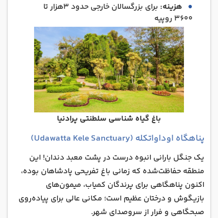
هزینه:
برای بزرگسالان خارجی حدود ۳هزار تا
۳۶۰۰ روپیه
باغ گیاه‌ شناسی سلطنتی پرادنیا
پناهگاه اوداواتکله (Udawatta Kele Sanctuary)
یک جنگل بارانی انبوه درست در پشت معبد دندان! این
منطقه حفاظت‌شده که زمانی باغ تفریحی پادشاهان بوده،
اکنون پناهگاهی برای پرندگان کمیاب، میمون‌های
بازیگوش و درختان عظیم است؛ مکانی عالی برای پیاده‌روی
صبحگاهی و فرار از سروصدای شهر.