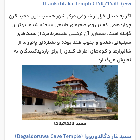
معبد لانکاتیلاکا (Lankatilaka Temple)
اگر به دنبال فرار از شلوغی مرکز شهر هستید، این معبد قرن
چهاردهمی که بر روی صخره‌ای طبیعی ساخته شده، بهترین
گزینه است. معماری آن ترکیبی منحصر‌به‌فرد از سبک‌های
سینهالی، هندو و جنوب هند بوده و منظره‌ای پانوراما از
شالیزارها و کوه‌های اطراف کندی را برای بازدیدکنندگان به
نمایش می‌گذارد.
معبد لانکاتیلاکا
معبد غار دگالدورووا (Degaldoruwa Cave Temple)