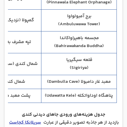
(Pinnawala Elephant Orphanage)
برج آمبولواوا
گمپولا (نزدیک کند
(Ambuluwawa Tower)
مجسمه باهیراواکاندا
تپه مشرف به شه
(Bahirawakanda Buddha)
قلعه سیگیریا
شمال کندی (سفر روز
(Sigiriya)
معبد غار دامبولا (Dambulla Cave)
شمال کندی
پناهگاه اوداواتکله (Udawatta Kele)
پشت معبد دندا
جدول هزینه‌های ورودی جاهای دیدنی کندی
بازدید از هر جاذبه تصویر دقیقی از عبارت
سریلانکا کجاست