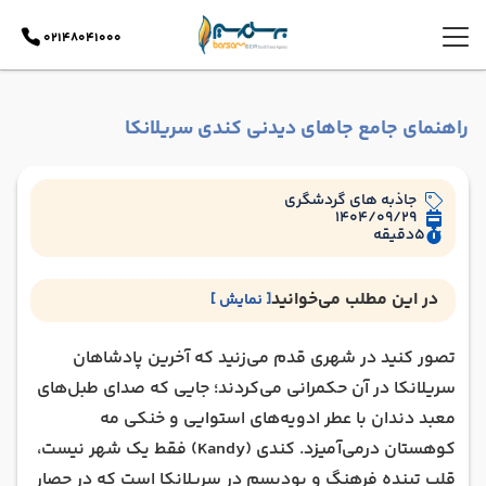
02148041000
راهنمای جامع جاهای دیدنی کندی سریلانکا
جاذبه های گردشگری
1404/09/29
5
دقیقه
در این مطلب می‌خوانید
[ نمایش ]
جدول هزینه‌ های ورودی جاهای دیدنی کندی
تصور کنید در شهری قدم می‌زنید که آخرین پادشاهان
جاهای دیدنی فرهنگی و تاریخی در قلب تپنده کندی
سریلانکا در آن حکمرانی می‌کردند؛ جایی که صدای طبل‌های
جاهای دیدنی طبیعی کندی و اکوتوریسم سریلانکا
معبد دندان با عطر ادویه‌های استوایی و خنکی مه
حیات وحش، چای و ماجراجویی‌ های اطراف کندی
کوهستان درمی‌آمیزد. کندی (Kandy) فقط یک شهر نیست،
بهترین زمان سفر به سریلانکا و جاهای دیدنی کندی
قلب تپنده فرهنگ و بودیسم در سریلانکا است که در حصار