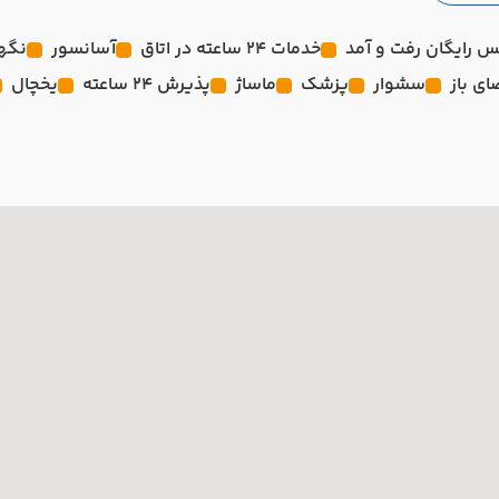
 رایگان رفت و آمد
خدمات 24 ساعته در اتاق
آسانسور
نگهد
ی باز
سشوار
پزشک
ماساژ
پذیرش 24 ساعته
یخچال