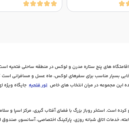
 کیپ آرنا فتحیه (XO Cape Arnna Fethiye) یکی از اقامتگاه های پنج ستاره مدرن و لوکس در م
نتخابی بسیار مناسب برای سفرهای لوکس، ماه عسل و مسافرانی است
شده این مجموعه در میان انتخاب های خاص
تور فتحیه
جایگاه ویژه ای
ده است. استخر روباز بزرگ با فضای آفتاب گیری، مرکز اسپا و سلامت
ازی با تجهیزات کامل، خدمات ماساژ تخصصی، پذیرش 24 ساعته، خدمات اتاق شبانه روزی، پارکینگ اخت