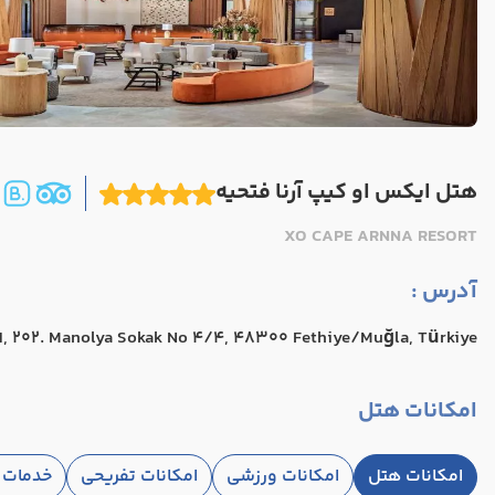
هتل ایکس او کیپ آرنا فتحیه
XO CAPE ARNNA RESORT
آدرس :
ı, 202. Manolya Sokak No 4/4, 48300 Fethiye/Muğla, Türkiye
امکانات هتل
امکانات هتل
امکانات ورزشی
امکانات تفریحی
خدمات ا