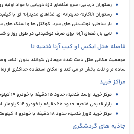
رستوران دریایی: سرو غذاهای تازه دریایی با مواد اولیه ر
رستوران آلاکارته مدیترانه ای: غذاهای مدیترانه ای با کیفی
بار ساحلی: نوشیدنی های سرد، کوکتل ها و اسنک های س
لابی بار: فضای آرام برای صرف نوشیدنی در طول روز و ش
فاصله هتل ایکس او کیپ آرنا فتحیه تا
موقعیت مکانی هتل باعث شده مهمانان بتوانند بدون اتلاف وقت ب
ساده تر و لذت بخش تر می کند و امکان استفاده حداکثری از زما
مراکز خرید
مرکز خرید اراستا فتحیه: حدود 15 دقیقه با خودرو 10 کیلومتر. این مرکز خرید مدرن میزبان برندهای متنوع، فودکورت و فضای تفریحی برای خانواده ها است.
بازار قدیمی فتحیه: حدود 20 دقیقه با خودرو 12 کیلومتر. این بازار سنتی بهترین گزینه برای خرید سوغاتی، صنایع دستی و محصولات محلی محسوب می شود.
مرکز خرید تاورز فتحیه: حدود 18 دقیقه با خودرو 11 کیلومتر. مجموعه ای تجاری و تفریحی با فروشگاه ها، کافه ها و فضای گردهمایی مدرن است.
جاذبه های گردشگری