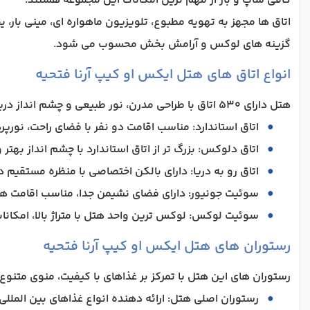
کافی شاپ و بار از مهم ترین امکانات این مجموعه هستند.
اتاق ها مجهز به تهویه مطبوع، تلویزیون ماهواره ای، مینی با
گزینه های لوکس و آرامش بخش محسوب می شود.
انواع اتاق های هتل ایکس او کیپ آرنا فتحیه
هتل دارای 530 اتاق با طراحی مدرن، نور طبیعی و چشم انداز دریا یا باغ، برای اقامت های دونفره تا خانوادگی می‌باشد و هرکدام تجربه ای متفاوت از آرامش را ارائه می دهند.
اتاق استاندارد: مناسب اقامت دو نفر با فضای راحت، نورپر
اتاق دلوکس: بزرگ تر از اتاق استاندارد با چشم انداز بهتر
اتاق رو به دریا: دارای بالکن اختصاصی با منظره مستقیم در
سوئیت جونیور: دارای فضای نشیمن جدا، مناسب اقامت های
سوئیت لوکس: لوکس ترین واحد هتل با متراژ بالا، امکانات
رستوران های هتل ایکس او کیپ آرنا فتحیه
رستوران های این هتل با تمرکز بر غذاهای با کیفیت، منوی متنوع
رستوران اصلی هتل: ارائه دهنده انواع غذاهای بین الملل