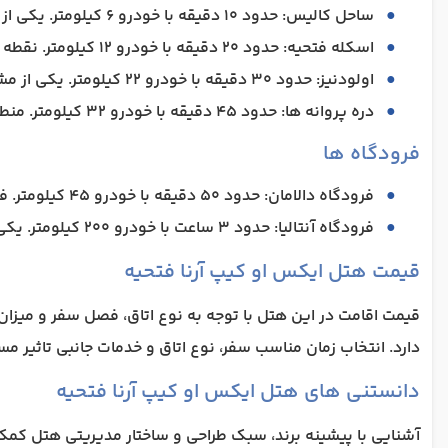
ساحل کالیس: حدود 10 دقیقه با خودرو 6 کیلومتر. یکی از معروف ترین سواحل فتحیه برای شنا، آفتاب گیری و تماشای غروب آفتاب است.
اسکله فتحیه: حدود 20 دقیقه با خودرو 12 کیلومتر. نقطه شروع تورهای قایق سواری، گشت جزایر و تفریحات دریایی است.
اولودنیز: حدود 30 دقیقه با خودرو 22 کیلومتر. یکی از مشهورترین سواحل ترکیه با آب های فیروزه ای و پرواز پاراگلایدر است.
دره پروانه ها: حدود 45 دقیقه با خودرو 32 کیلومتر. منطقه ای طبیعی و بکر با مسیر قایقی و آبشارهای دیدنی است.
فرودگاه ها
فرودگاه دالامان: حدود 50 دقیقه با خودرو 45 کیلومتر. فرودگاه اصلی منطقه فتحیه با پروازهای بین المللی و داخلی متعدد است.
فرودگاه آنتالیا: حدود 3 ساعت با خودرو 200 کیلومتر. یکی از پرترددترین فرودگاه های ترکیه برای دسترسی به مناطق مدیترانه ای است.
قیمت هتل ایکس او کیپ آرنا فتحیه
قیمت اقامت در این هتل با توجه به نوع اتاق، فصل سفر و میزان 
دارد. انتخاب زمان مناسب سفر، نوع اتاق و خدمات جانبی تاثیر 
دانستنی های هتل ایکس او کیپ آرنا فتحیه
آشنایی با پیشینه برند، سبک طراحی و ساختار مدیریتی هتل کم