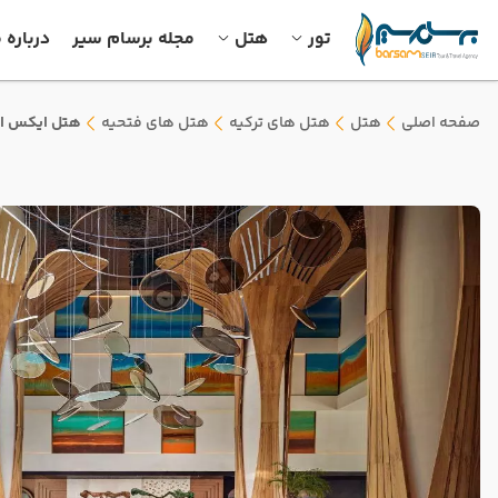
تور
هتل
مجله برسام سیر
درباره م
صفحه اصلی
هتل
هتل های ترکیه
هتل های فتحیه
هتل ایکس او 