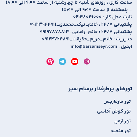
ساعت کاری :
روزهای شنبه تا چهارشنبه از ساعت 9:00 الی 18:00
- پنجشنبه از ساعت 9:00 الی 15:00
ثابت محل کار :
02148041000
پشتیبانی 24/7 :
09123944911_خانم_نیک_محمدی
پشتیبانی 24/7 :
09197878813_خانم_رضایی
مدیریت :
09124724891_خانم_مریم_حقیقت
ایمیل :
info@barsamseyr.com
تورهای پرطرفدار برسام سیر
تور مارماریس
تور کوش آداسی
تور ازمیر
تور فتحیه