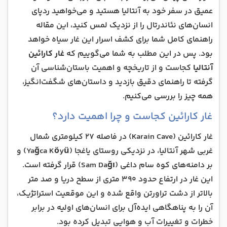
عمیق در سفر خود به آنتالیا هستید و می‌خواهید ردپای
انسان‌های نئاندرتال را از نزدیک لمس کنید، این مقاله
راهنمای کامل شما برای کشف اسرار این غار سیاه خواهد
بود. پس در این مطلب به شما می‌گوییم که
غار کارائین
آنتالیا
کجاست و از تاریخچه و اهمیت باستان‌شناسی آن
گرفته تا راهنمای دقیق بازدید و داستان‌های شگفت‌انگیز،
همه چیز را بررسی می‌کنیم.
غار کارائین کجاست و چرا اهمیت دارد؟
غار کارائین (Karain Cave) در فاصله 27 کیلومتری شمال
غربی شهر آنتالیا، در نزدیکی روستای یاغجا (Yağca Köyü) و
بر دامنه‌های کوه سام داغی (Sam Dağı) قرار گرفته است.
این غار در ارتفاع حدود 390 متری از سطح دریا و صد متر
بالاتر از دشت تراورتن واقع شده و این موقعیت استراتژیک،
آن را به پناهگاهی ایده‌آل برای انسان‌های اولیه در برابر
خطرات و تغییرات آب و هوایی تبدیل کرده بود.