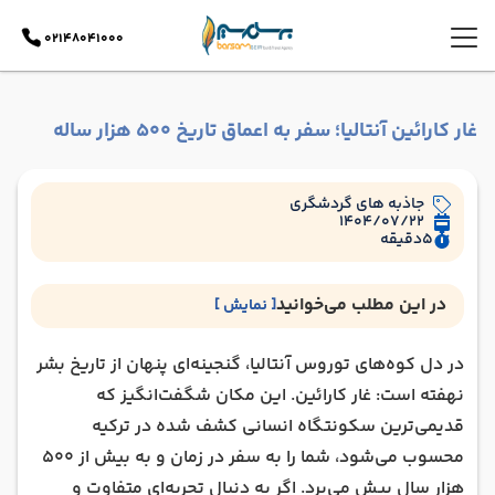
02148041000
غار کارائین آنتالیا؛ سفر به اعماق تاریخ 500 هزار ساله
جاذبه های گردشگری
1404/07/22
5
دقیقه
در این مطلب می‌خوانید
[ نمایش ]
غار کارائین کجاست و چرا اهمیت دارد؟
در دل کوه‌های توروس آنتالیا، گنجینه‌ای پنهان از تاریخ بشر
تاریخچه و کشفیات باستان شناسی غار کارائین
نهفته است: غار کارائین. این مکان شگفت‌انگیز که
راهنمای بازدید از غار کارائین
قدیمی‌ترین سکونتگاه انسانی کشف شده در ترکیه
افسانه‌ و ماجراهای محلی پیرامون غار سیاه
محسوب می‌شود، شما را به سفر در زمان و به بیش از 500
چرا باید از غار کارائین دیدن کرد؟
هزار سال پیش می‌برد. اگر به دنبال تجربه‌ای متفاوت و