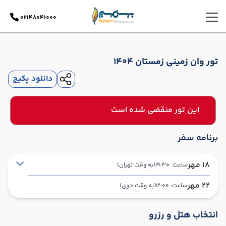
02148041000
تور وان زمینی زمستان 1404
دانلود پکیج
این تور منقضی شده است
برنامه سفر
18 مهر
ساعت: 19:30
(به وقت تهران)
22 مهر
ساعت: 12:00
(به وقت خوی)
تهران ,
THR
شروع سفر
انتخاب هتل و رزرو