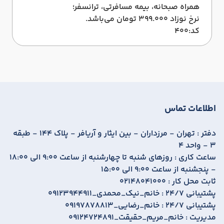
همراه صبحانه، بیمه مسافرتی، ترانسفر؛
نرخ نوزاد 399.000 تومان می‌باشد.
کد:400
اطلاعات تماس
دفتر :
تهران - مرزداران - بین ایثار و آریافر - پلاک 144 - طبقه
3 - واحد 4
ساعت کاری :
روزهای شنبه تا چهارشنبه از ساعت 9:00 الی 18:00
- پنجشنبه از ساعت 9:00 الی 15:00
ثابت محل کار :
02148041000
پشتیبانی 24/7 :
09123944911_خانم_نیک_محمدی
پشتیبانی 24/7 :
09197878813_خانم_رضایی
مدیریت :
09124724891_خانم_مریم_حقیقت