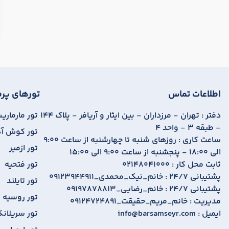
اطلاعات تماس
تورهای پرط
دفتر :
تهران - مرزداران - بین ایثار و آریافر - پلاک 144
تور مارمار
- طبقه 3 - واحد 4
تور کوش آ
ساعت کاری :
روزهای شنبه تا چهارشنبه از ساعت 9:00
تور ازمیر
الی 18:00 - پنجشنبه از ساعت 9:00 الی 15:00
ثابت محل کار :
02148041000
تور فتحیه
پشتیبانی 24/7 :
09123944911_خانم_نیک_محمدی
تور تایلند
پشتیبانی 24/7 :
09197878813_خانم_رضایی
تور روسیه
مدیریت :
09124724891_خانم_مریم_حقیقت
ایمیل :
info@barsamseyr.com
تور سریلانک